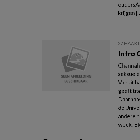
oudersAa
krijgen [
22 MAART
Intro
Channah 
seksuele
Vanuit h
geeft tr
Daarnaas
de Unive
andere h
week: Bl