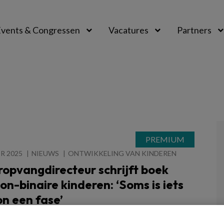
vents & Congressen
Vacatures
Partners
aal
R 2025
NIEUWS
ONTWIKKELING VAN KINDEREN
opvangdirecteur schrijft boek
on-binaire kinderen: ‘Soms is iets
n een fase’
ir betekent: geen jongen óf meisje. Eigenlijk vind