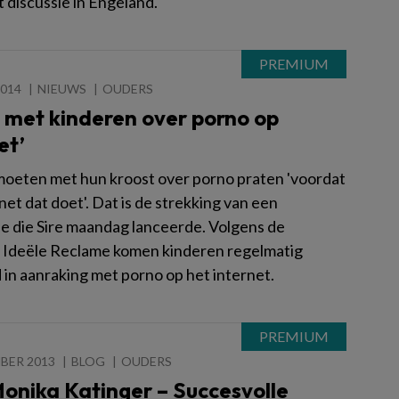
t discussie in Engeland.
2014
NIEUWS
OUDERS
 met kinderen over porno op
et’
oeten met hun kroost over porno praten 'voordat
net dat doet'. Dat is de strekking van een
 die Sire maandag lanceerde. Volgens de
g Ideële Reclame komen kinderen regelmatig
 in aanraking met porno op het internet.
BER 2013
BLOG
OUDERS
onika Katinger – Succesvolle