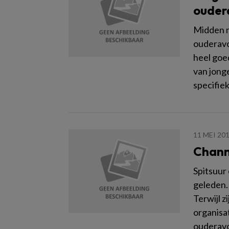
ouder
Midden n
ouderavo
heel goe
van jonge
specifiek
11 MEI 20
Chann
Spitsuur
geleden. 
Terwijl z
organisat
ouderavo