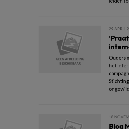
leiden to
29 APRIL 
‘Praat
intern
Ouders m
het inter
campagne
Stichtin
ongewild
18 NOVEM
Blog M