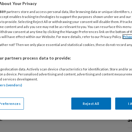
About Your Privacy
ek dat het non-binair wordt genoemd. Waarom? Ik
gewoon mezelf." Dit zegt Jo-an in het kinderboek
889
partners store and access personal data, like browsing data or unique identifiers, 
 Accept enables tracking technologies to support the purposes shown under we and our
a Haze, directeur van Montessori kinderopvang
 to provide. Selecting Reject All or withdrawing your consent will disable them. If track
me content and ads you see may not be as relevant to you. You can resurface this menu
e pleit voor een open blik op genderidentiteit bij
ithdraw consent at any time by clicking the Manage Preferences link on the bottom of 
 'Ik zal nooit zeggen: "Ik denk dat jij non-binair
 will have effect within our Website. For more details, refer to our Privacy Policy.
Priva
l je weten wat dat betekent?"
ther not? Then we only place essential and statistical cookies, these do not record an
r partners process data to provide:
geolocation data. Actively scan device characteristics for identification. Store and/or 
 2016
NIEUWS
OUDERS
 on a device. Personalised advertising and content, advertising and content measurem
d services development.
ren willen meer weten over
tners (vendors)
liteit
 tussen de 9-12 jaar kunnen voor vragen over
Preferences
Reject All
I 
eit niet terecht bij hun ouders, maar ook niet altijd
l.
S