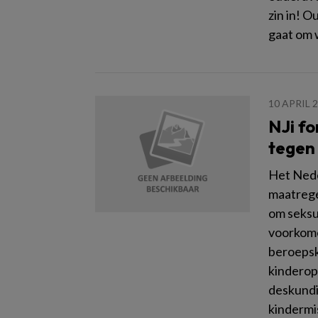
zin in! O
gaat om 
10 APRIL 
NJi f
tegen 
Het Nede
maatrege
om seksu
voorkome
beroepsk
kinderop
deskundi
kindermi