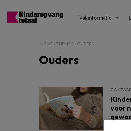
Vakinformatie
E
Kinderopvangtot
HOME
»
THEMA'S
»
OUDERS
Ouders
7 OKTOBE
Kinder
voor n
gewoo
"Non-bina