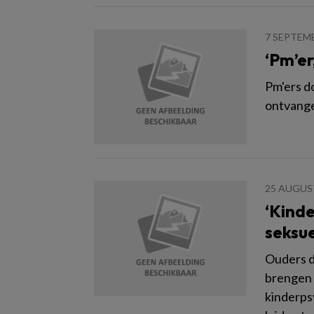
7 SEPTEM
‘Pm’er
Pm'ers d
ontvange
25 AUGUS
‘Kinde
seksue
Ouders d
brengen h
kinderps