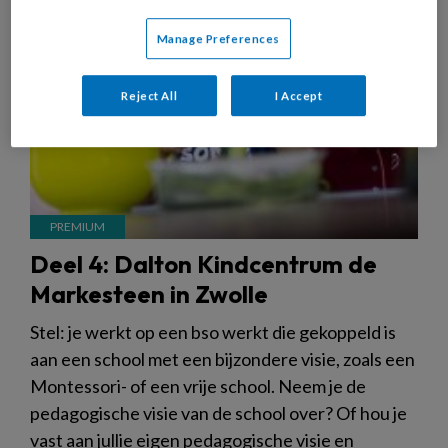
Manage Preferences
Reject All
I Accept
Deel 4: Dalton Kindcentrum de
Markesteen in Zwolle
Stel: je werkt op een bso werkt die gekoppeld is
aan een school met een bijzondere visie, zoals een
Montessori- of een vrije school. Neem je de
pedagogische visie van de school over? Of hou je
vast aan jullie eigen pedagogische visie en