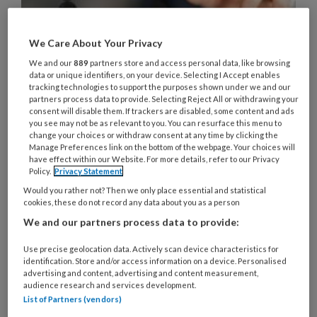
We Care About Your Privacy
Waarom samenwerken binnen een
We and our
889
partners store and access personal data, like browsing
kindcentrum zo lastig is
data or unique identifiers, on your device. Selecting I Accept enables
tracking technologies to support the purposes shown under we and our
partners process data to provide. Selecting Reject All or withdrawing your
Samenwerken binnen een Integraal Kindcentrum
consent will disable them. If trackers are disabled, some content and ads
(IKC) lijkt vanzelfsprekend, maar hoe zit dit
you see may not be as relevant to you. You can resurface this menu to
change your choices or withdraw consent at any time by clicking the
eigenlijk in de praktijk? Uit een poll op onze sociale
Manage Preferences link on the bottom of the webpage. Your choices will
media bleek dat echte samenwerking vaak ver te
have effect within our Website. For more details, refer to our Privacy
Policy.
Privacy Statement
zoeken is. Er wordt hoogstens even naar elkaar
Would you rather not? Then we only place essential and statistical
gegroet in de gang. Waardoor komt dit?
cookies, these do not record any data about you as a person
We and our partners process data to provide:
Use precise geolocation data. Actively scan device characteristics for
identification. Store and/or access information on a device. Personalised
advertising and content, advertising and content measurement,
5 JULI 2024
ACHTERGROND
IKC'S
audience research and services development.
List of Partners (vendors)