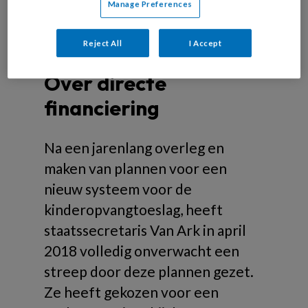
Manage Preferences
Reject All
I Accept
Over directe
financiering
Na een jarenlang overleg en
maken van plannen voor een
nieuw systeem voor de
kinderopvangtoeslag, heeft
staatssecretaris Van Ark in april
2018 volledig onverwacht een
streep door deze plannen gezet.
Ze heeft gekozen voor een