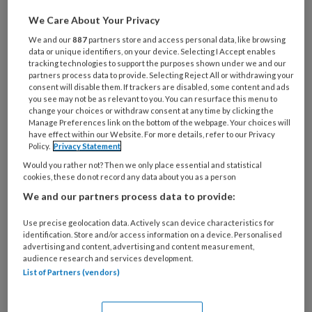
We Care About Your Privacy
We and our
887
partners store and access personal data, like browsing
Welk tarief is redelijk om te
data or unique identifiers, on your device. Selecting I Accept enables
tracking technologies to support the purposes shown under we and our
hanteren voor
partners process data to provide. Selecting Reject All or withdrawing your
consent will disable them. If trackers are disabled, some content and ads
kinderopvangorganisaties?
you see may not be as relevant to you. You can resurface this menu to
change your choices or withdraw consent at any time by clicking the
Ieder najaar maakt de overheid bekend met welk
Manage Preferences link on the bottom of the webpage. Your choices will
have effect within our Website. For more details, refer to our Privacy
percentage de kinderopvangtoeslag
Policy.
Privacy Statement
omhooggaat. Ook nu is de verhoging voor 2025
Would you rather not? Then we only place essential and statistical
weer openbaar gemaakt. Voor
cookies, these do not record any data about you as a person
We and our partners process data to provide:
kinderopvangorganisaties en gastouders is dit
een uitstekend moment om na te denken over hun
Use precise geolocation data. Actively scan device characteristics for
eigen tarieven en de begrotingen voor het
identification. Store and/or access information on a device. Personalised
advertising and content, advertising and content measurement,
komende jaar. Maar hoe kun je dit het beste
audience research and services development.
aanpakken? Wanneer kies je ervoor om het tarief
List of Partners (vendors)
van de overheid aan te houden, en wanneer ga je
eronder of erboven zitten?