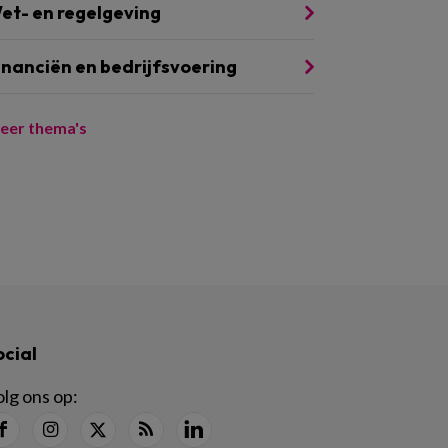
et- en regelgeving
inanciën en bedrijfsvoering
eer thema's
ocial
lg ons op: