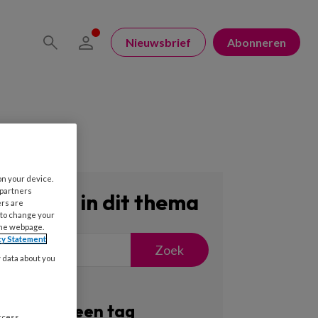
Nieuwsbrief
Abonneren
on your device.
 partners
Zoeken in dit thema
ers are
 to change your
the webpage.
cy Statement
Zoek
y data about you
Filter op een tag
access