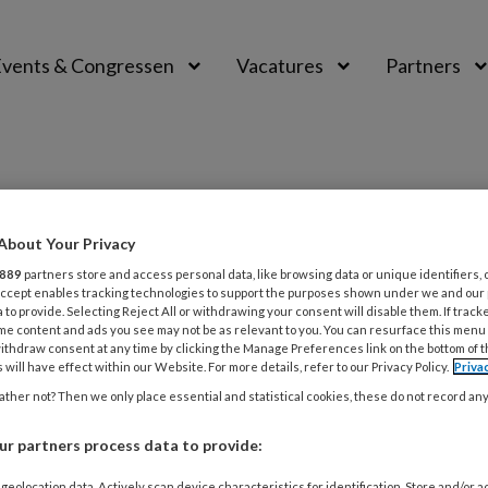
vents & Congressen
Vacatures
Partners
aal
ing
About Your Privacy
889
partners store and access personal data, like browsing data or unique identifiers, 
 Accept enables tracking technologies to support the purposes shown under we and our
 to provide. Selecting Reject All or withdrawing your consent will disable them. If track
me content and ads you see may not be as relevant to you. You can resurface this menu
I 2025
NIEUWS
WET- EN REGELGEVING
ithdraw consent at any time by clicking the Manage Preferences link on the bottom of 
t blijft bij niet-indexeren in 2026
 will have effect within our Website. For more details, refer to our Privacy Policy.
Priva
eidseis voor bijna gratis
ther not? Then we only place essential and statistical cookies, these do not record an
ropvang
r partners process data to provide:
rrassend, maar toch teleurstellend' reageert BK-
geolocation data. Actively scan device characteristics for identification. Store and/or 