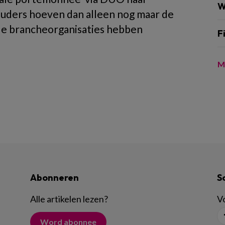
W
Ouders hoeven dan alleen nog maar de
ide brancheorganisaties hebben
F
M
Abonneren
S
Alle artikelen lezen
?
Vo
Word abonnee