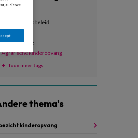
ent, audience
Alle tags
achterstandsbeleid
activiteiten
Accept
administratie
agrarische kinderopvang
Toon meer tags
Andere thema's
oezicht kinderopvang