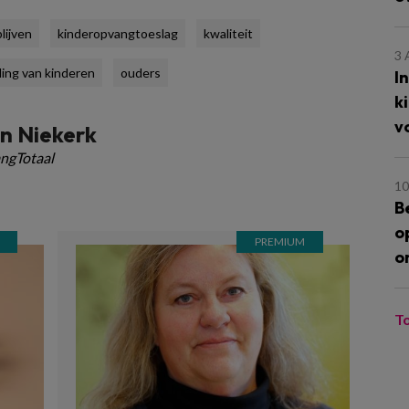
lijven
kinderopvangtoeslag
kwaliteit
3
ing van kinderen
ouders
I
k
v
n Niekerk
ngTotaal
10
B
o
o
T