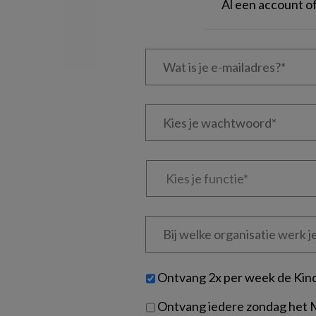
Al een account 
Wat
is
je
e-
Kies
mailadres?
je
*
*
wachtwoord*
*
Kies
je
functie
*
Bij
welke
organisatie
werk
Untitled
Ontvang 2x per week de Kin
je?
Ontvang iedere zondag het