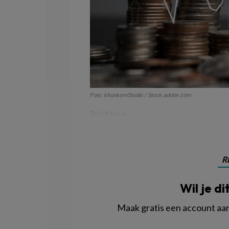
Foto: khunkornStudio / Stock.adobe.com
Stichting
R
Wil je di
Maak gratis een account aan 