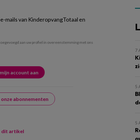
 e-mails van KinderopvangTotaal en
L
oegevoegd aan uw profiel in overeenstemming met ons
7
K
z
5
B
er onze abonnementen
d
5
R
 dit artikel
o