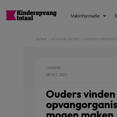
Vakinformatie
E
Kinderopvangtot
HOME
ACHTERGROND
OUDERS VINDEN 
OUDERS
08 DEC 2025
Ouders vinden
opvangorganis
mogen maken