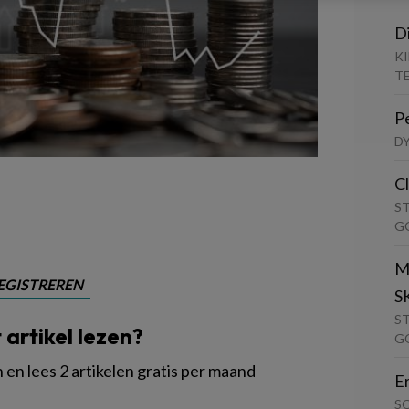
D
K
T
P
D
C
S
G
M
EGISTREREN
S
S
t artikel lezen?
G
en lees 2 artikelen gratis per maand
E
S