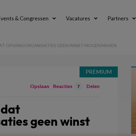
vents & Congressen
Vacatures
Partners
aal
DAT OPVANGORGANISATIES GEEN WINST MOGEN MAKEN
PREMIUM
Opslaan
Reacties
Delen
7
 dat
aties geen winst