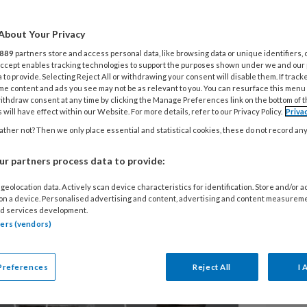
n over het maken van winst in de
About Your Privacy
ent van de ouders vindt dat
889
partners store and access personal data, like browsing data or unique identifiers, 
 Accept enables tracking technologies to support the purposes shown under we and our
st mogen maken en dat vrijelijk
 to provide. Selecting Reject All or withdrawing your consent will disable them. If track
me content and ads you see may not be as relevant to you. You can resurface this menu
t een peiling van Stichting Voor
ithdraw consent at any time by clicking the Manage Preferences link on the bottom of 
 will have effect within our Website. For more details, refer to our Privacy Policy.
Priva
ther not? Then we only place essential and statistical cookies, these do not record an
r partners process data to provide:
geolocation data. Actively scan device characteristics for identification. Store and/or 
 on a device. Personalised advertising and content, advertising and content measurem
d services development.
tners (vendors)
Preferences
Reject All
I 
V