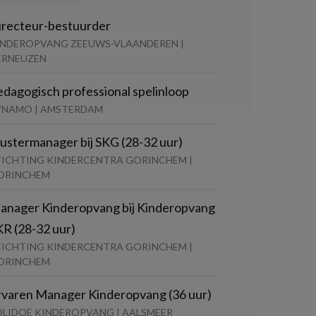
irecteur-bestuurder
INDEROPVANG ZEEUWS-VLAANDEREN |
ERNEUZEN
edagogisch professional spelinloop
YNAMO | AMSTERDAM
lustermanager bij SKG (28-32 uur)
TICHTING KINDERCENTRA GORINCHEM |
ORINCHEM
anager Kinderopvang bij Kinderopvang
KR (28-32 uur)
TICHTING KINDERCENTRA GORINCHEM |
ORINCHEM
rvaren Manager Kinderopvang (36 uur)
OLIDOE KINDEROPVANG | AALSMEER