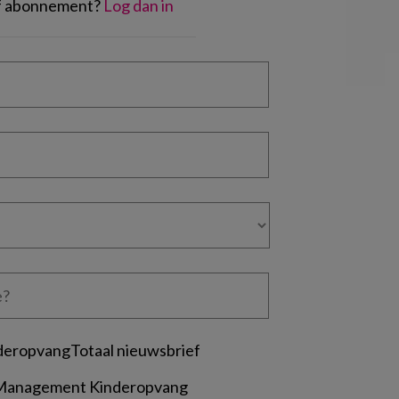
of abonnement?
Log dan in
deropvangTotaal nieuwsbrief
 Management Kinderopvang