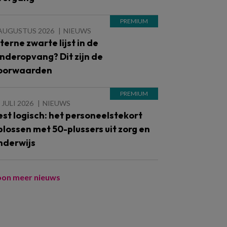
 AUGUSTUS 2026
NIEUWS
nterne zwarte lijst in de
inderopvang? Dit zijn de
oorwaarden
 JULI 2026
NIEUWS
est logisch: het personeelstekort
plossen met 50-plussers uit zorg en
nderwijs
oon meer nieuws