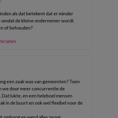
5
nden als dat betekent dat er minder
jn omdat de kleine ondernemer wordt
ten of behouden?
te laten
vang een zaak was van gemeenten? Toen
den we door meer concurrentie de
Dat lukte, en een heleboel mensen
k in de buurt en ook wel flexibel voor de
it omhoog en werd alles zwaar