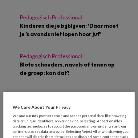
Pedagogisch Professional
Kinderen die je bijblijven: ‘Daar moet
je ’s avonds niet lopen hoor juf’
Pedagogisch Professional
Blote schouders, navels of tenen op
de groep: kan dat?
VVE
Aanpak laaggeletterdheid: ‘Blijf
We Care About Your Privacy
vragen en vertrouwen opbouwen bij
We and our
889
partners store and access personal data, like browsing
ouders’
data or unique identifiers, on your device. Selecting I Accept enables
tracking technologies to support the purposes shown under we and our
partners process data to provide. Selecting Reject All or withdrawing your
consent will disable them. If trackers are disabled, some content and ads