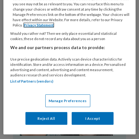
Meer artikelen
you see may not be as relevant to you. You can resurface this menu to
change your choices or withdraw consent at any time by clicking the
Manage Preferences link on the bottom of the webpage. Your choices will
have effect within our Website. For more details, refer to our Privacy
Policy.
Privacy Statement
Premium artikelen
Would you rather not? Then we only place essential and statistical
cookies, these do not record any data about you as a person
speciaal voor
We and our partners process data to provide:
abonnees
Use precise geolocation data. Actively scan device characteristics for
identification. Store and/or access information on a device. Personalised
advertising and content, advertising and content measurement,
audience research and services development.
List of Partners (vendors)
Manage Preferences
Reject All
I Accept